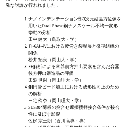
発な討論が行われました．
ナノインデンテーション部3次元結晶方位像を
用いたDual Phase鋼ナノスケール不均一変形
挙動の分析
田中 健太（鳥取大・学）
Ti-6Al-4Vにおける疲労き裂親展と微視組織の
関係
松井 拓実（岡山大・学）
FE解析による容器前方押出要素を含んだ容器
後方押出鍛造品の評価
田淵 世射（岡山理大・学）
銅円管ビード加工における成形性向上のため
の解析
三宅 伶奈（岡山理大・学）
SUS304薄板の突合せ摩擦攪拌接合条件が接合
性に及ぼす影響
佐栁 宗士朗（香川高専・専）