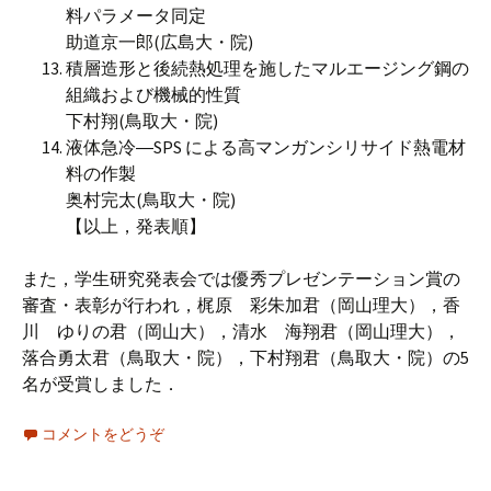
料パラメータ同定
助道京一郎(広島大・院)
積層造形と後続熱処理を施したマルエージング鋼の
組織および機械的性質
下村翔(鳥取大・院)
液体急冷―SPS による高マンガンシリサイド熱電材
料の作製
奥村完太(鳥取大・院)
【以上，発表順】
また，学生研究発表会では優秀プレゼンテーション賞の
審査・表彰が行われ，梶原 彩朱加君（岡山理大），香
川 ゆりの君（岡山大），清水 海翔君（岡山理大），
落合勇太君（鳥取大・院），下村翔君（鳥取大・院）の5
名が受賞しました．
コメントをどうぞ