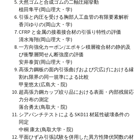
天然ゴムと合成ゴムの二軸圧縮挙動
植田隼平(岡山理大・学)
引張と内圧を受ける胸部人工血管の有限要素解析
香川ゆりの(岡山大・学)
CFRP と金属の接着接合材の引張り特性の評価
清水海翔(岡山理大・学)
一方向強化カーボン/エポキシ積層複合材の静的及
び衝撃層間せん断強度の評価
安井泰賀(岡山理大・学)
高張力鋼板の面内引張曲げおよび穴広げにおける縁
割れ限界の同一規準による比較
甲斐悠太(広島大・院)
超高張力鋼カップ絞り品における表面・内部残留応
力分布の測定
落合勇太(鳥取大・院)
シアパンチテストによる SKD11 材延性破壊条件の
同定
中桐 康太(鳥取大学・院)
平面ひずみ引張試験を併用した異方性降伏関数の材