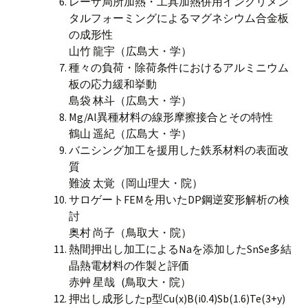
レーザ局所加熱・工具加熱併用インクリメン
タルフォーミングによるマグネシウム合金板
の成形性
山竹 龍宇（広島大・学）
種々の負荷・除荷条件におけるアルミニウム
板の応力緩和挙動
島袋 林斗（広島大・学）
Mg/Al異種材料の線形摩擦接合とその特性
鶴山 遥紀（広島大・学）
バニシング加工を援用した鉄系材料の表面改
質
難波 太覚（岡山理大・院）
サロゲートFEMを用いたDP鋼逆変形解析の検
討
奥村 尚子（鳥取大・院）
熱間押出し加工によるNaを添加したSnSe多結
晶熱電材料の作製と評価
赤艸 星哉 (鳥取大・院）
押出し成形したp型Cu(x)B(i0.4)Sb(1.6)Te(3+y)