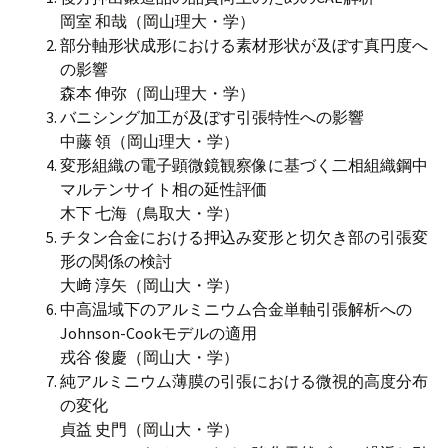
岡室 和哉（岡山理大・学）
部分軸形状成形における素材形状が及ぼす真円度へ
の影響
森本 伸弥（岡山理大・学）
バニシング加工が及ぼす引張特性への影響
中藤 領（岡山理大・学）
変形組織の電子顕微鏡観察像に基づく二相組織鋼中
マルテンサイト相の延性評価
木下 七海（鳥取大・学）
チタン合金における押込み変形と切欠き部の引張変
形の関係の検討
大﨑 淳矢（岡山大・学）
中高温域下のアルミニウム合金単軸引張解析への
Johnson-Cookモデルの適用
戎谷 俊慶（岡山大・学）
純アルミニウム薄膜の引張における微視的高度分布
の変化
貞益 史門（岡山大・学）