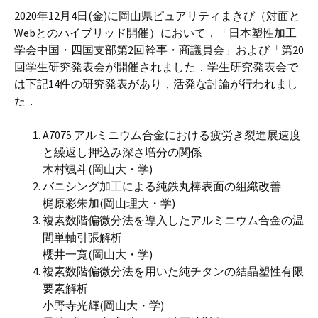
2020年12月4日(金)に岡山県ピュアリティまきび（対面と
Webとのハイブリッド開催）において，「日本塑性加工
学会中国・四国支部第2回幹事・商議員会」および「第20
回学生研究発表会が開催されました．学生研究発表会で
は下記14件の研究発表があり，活発な討論が行われまし
た．
A7075 アルミニウム合金における疲労き裂進展速度
と繰返し押込み深さ増分の関係
木村颯斗(岡山大・学)
バニシング加工による純鉄丸棒表面の組織改善
梶原彩朱加(岡山理大・学)
複素数階偏微分法を導入したアルミニウム合金の温
間単軸引張解析
櫻井一寛(岡山大・学)
複素数階偏微分法を用いた純チタンの結晶塑性有限
要素解析
小野寺光輝(岡山大・学)