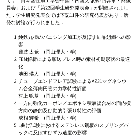
て，「日本塑性加工学会中国・四国支部第2回幹事・商議
員会」および「第22回学生研究発表会」が開催されまし
た．学生研究発表会では下記11件の研究発表があり，活
発な討論が行われました．
純鉄丸棒のバニシング加工が及ぼす結晶組織への影
響
難波 太覚 (岡山理大・学)
FEM解析による順送プレス時の素材初期形状の最適
化
池田 瑛人 (岡山理大・学)
チューブエンドフレア試験によるAZ31マグネシウ
ム合金薄肉円管の力学特性評価
村上 聡基 (岡山理大・学)
一方向強化カーボン／エポキシ積層複合材の面内横
方向の静的及び動的引張り特性の評価
成相 輝希 (岡山理大・学)
L曲げ試験におけるステンレス鋼板のスプリングバ
ックに及ぼすひずみ速度の影響