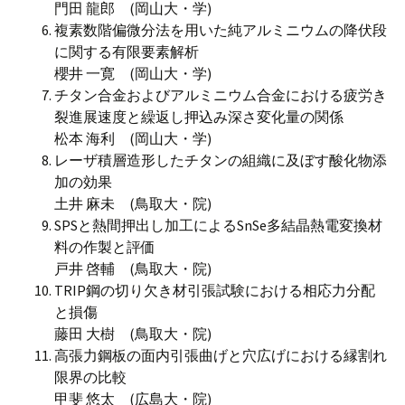
門田 龍郎 (岡山大・学)
複素数階偏微分法を用いた純アルミニウムの降伏段
に関する有限要素解析
櫻井 一寛 (岡山大・学)
チタン合金およびアルミニウム合金における疲労き
裂進展速度と繰返し押込み深さ変化量の関係
松本 海利 (岡山大・学)
レーザ積層造形したチタンの組織に及ぼす酸化物添
加の効果
土井 麻未 (鳥取大・院)
SPSと熱間押出し加工によるSnSe多結晶熱電変換材
料の作製と評価
戸井 啓輔 (鳥取大・院)
TRIP鋼の切り欠き材引張試験における相応力分配
と損傷
藤田 大樹 (鳥取大・院)
高張力鋼板の面内引張曲げと穴広げにおける縁割れ
限界の比較
甲斐 悠太 (広島大・院)