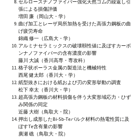
セルロースナノファイバー強化天然ゴムの繰返し引
張による損傷評価
増田 廉（岡山大・学）
曲げ加工とレーザ局所加熱を受けた高張力鋼板の曲
げ疲労寿命
錦織 修一（広島大・学）
アルミナセラミックスの破壊靱性値に及ぼすカーボ
ンナノファイバーの含有濃度の影響
藤川 大誠（香川高専・専攻科）
格子状ポーラス金属の製造法と機械特性
西尾 健太郎（香川大・学）
紙型抜きにおける紙および刃の変形挙動の調査
松下 幸太（香川大・学）
超高張力鋼板の材料損傷を伴う大変形域応力・ひず
み関係の同定
近藤 大樹（鳥取大・院）
押出し成形したBi-Sb-Teバルク材料の熱電性質に及
ぼすTe含有量の影響
廣瀬 礁（鳥取大・院）