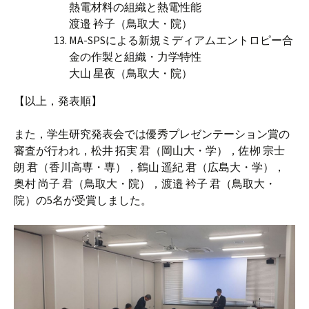
熱電材料の組織と熱電性能
渡邉 衿子（鳥取大・院）
MA-SPSによる新規ミディアムエントロピー合
金の作製と組織・力学特性
大山 星夜（鳥取大・院）
【以上，発表順】
また，学生研究発表会では優秀プレゼンテーション賞の
審査が行われ，松井 拓実 君（岡山大・学），佐栁 宗士
朗 君（香川高専・専），鶴山 遥紀 君（広島大・学），
奥村 尚子 君（鳥取大・院），渡邉 衿子 君（鳥取大・
院）の5名が受賞しました。