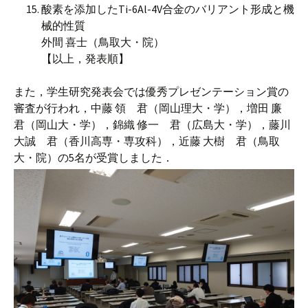
酸素を添加したTi-6Al-4V合金のバリアント形成と機
械的性質
外間 喜士（鳥取大・院）
【以上，発表順】
また，学生研究発表会では優秀プレゼンテーション賞の
審査が行われ，中藤 領 君（岡山理大・学），増田 廉
君（岡山大・学），錦織 修一 君（広島大・学），藤川
大誠 君（香川高専・専攻科），近藤 大樹 君（鳥取
大・院）の5名が受賞しました．