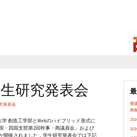
学生研究発表会
最
後
究発表会
術
2
香川大学 創造工学部とWebのハイブリッド形式に
国・四国支部第2回幹事・商議員会」および
20
」が開催されました．学生研究発表会では下記