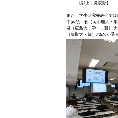
【以上，発表順】
また，学生研究発表会では
中藤 領 君（岡山理大・
君（広島大・学），藤川 
（鳥取大・院）の5名が受