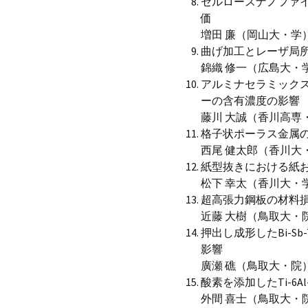
セルロースナノファ
価
増田 廉（岡山大・学
曲げ加工とレーザ局
錦織 修一（広島大・
アルミナセラミック
ーの含有濃度の影響
藤川 大誠（香川高専
格子状ポーラス金属
西尾 健太郎（香川大
紙型抜きにおける紙
松下 幸太（香川大・
超高張力鋼板の材料
近藤 大樹（鳥取大・
押出し成形したBi-S
影響
廣瀬 礁（鳥取大・院
酸素を添加したTi-6
外間 喜士（鳥取大・