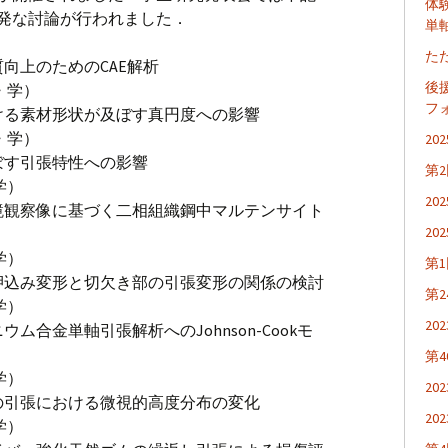
体
活発な討論が行われました．
単
た
向上のためのCAE解析
後
・学）
フ
ける素材形状が及ぼす真円度への影響
・学）
2
ぼす引張特性への影響
第
学）
20
鏡観察像に基づく二相組織鋼中マルテンサイト
2
学）
第
押込み変形と切欠き部の引張変形の関係の検討
第
学）
2
ム合金単軸引張解析へのJohnson-Cookモ
第
学）
2
の引張における微視的高度分布の変化
20
学）