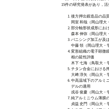
15件の研究発表があり，
後方押出鍛造品の品質
岡室 和哉（岡山理大
部分軸形状成形にお
森本 伸弥（岡山理大
バニシング加工が及
中藤 領（岡山理大・
変形組織の電子顕微
相の延性評価
木下 七海（鳥取大・
チタン合金における
大﨑 淳矢（岡山大・
中高温域下のアルミニウ
デルの適用
戎谷 俊慶（岡山大・
純アルミニウム薄膜
貞益 史門（岡山大・