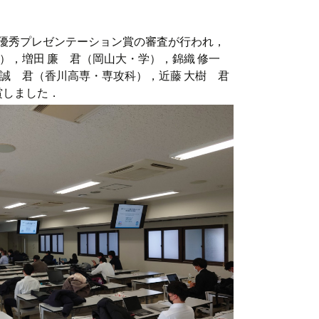
優秀プレゼンテーション賞の審査が行われ，
学），増田 廉 君（岡山大・学），錦織 修一
大誠 君（香川高専・専攻科），近藤 大樹 君
賞しました．