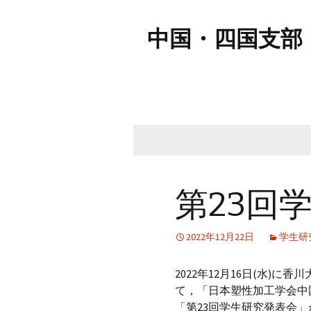
中国・四国支部
コ
ン
テ
第23回
ン
ツ
2022年12月22日
学生研
へ
移
動
2022年12月16日(水)に
て，「日本塑性加工学会中
「第23回学生研究発表会